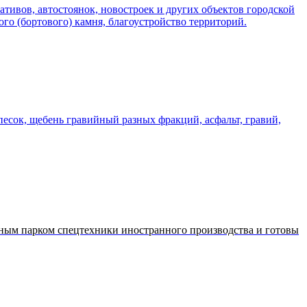
тивов, автостоянок, новостроек и других объектов городской
го (бортового) камня, благоустройство территорий.
есок, щебень гравийный разных фракций, асфальт, гравий,
нным парком спецтехники иностранного производства и готовы