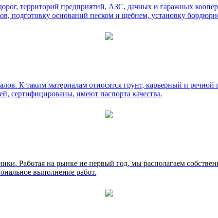
рог, территорий предприятий, АЗС, дачных и гаражных коопера
ов, подготовку оснований песком и щебнем, установку бордюрно
лов. К таким материалам относятся грунт, карьерный и речной п
ей, сертифицированы, имеют паспорта качества.
ники. Работая на рынке не первый год, мы располагаем собстве
иональное выполнение работ.